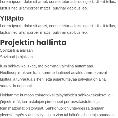
Lorem ipsum dolor sit amet, consectetur adipiscing elit. Ut elit tellus,
luctus nec ullamcorper mattis, pulvinar dapibus leo.
Ylläpito
Lorem ipsum dolor sit amet, consectetur adipiscing elit. Ut elit tellus,
luctus nec ullamcorper mattis, pulvinar dapibus leo.
Projektin hallinta
Sovitusti ja ajallaan
Sovitusti ja ajallaan
Kun sähkövika iskee, me olemme valmiina auttamaan.
Huoltosopimuksen kanssamme laatineet asiakkaamme voivat
luottaa ja turvautua siihen, että asiantuntevaa palvelua on aina
saatavilla nopeasti.
Hoidamme kuntoon esimerkiksi taloyhtiöiden sähkökeskukset ja -
järjestelmät, kerrostalojen pimenneet porrasvalaistukset ja
toimimattomat pistorasiat. Sähköhuollon yhteydessä tehdään
yleensä myös vianselvitys, jotta vian tai häiriön aiheuttaja saadaan