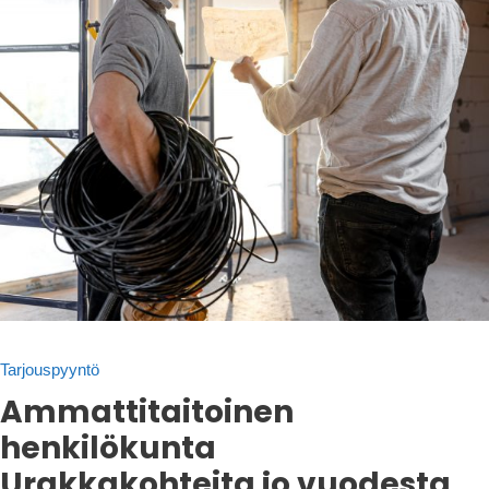
Tarjouspyyntö
Ammattitaitoinen
henkilökunta
Urakkakohteita jo vuodesta