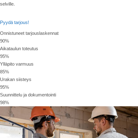
selville.
Pyydä tarjous!
Onnistuneet tarjouslaskennat
90%
Aikataulun toteutus
95%
Ylläpito varmuus
85%
Urakan siisteys
95%
Suunnittelu ja dokumentointi
98%