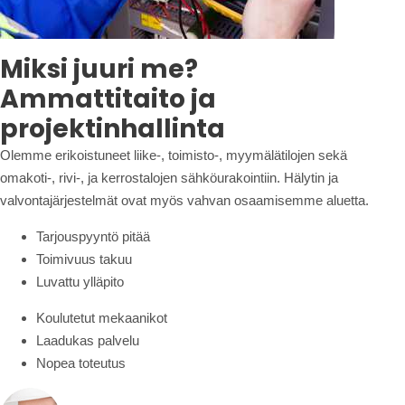
Miksi juuri me?
Ammattitaito ja
projektinhallinta
Olemme erikoistuneet liike-, toimisto-, myymälätilojen sekä
omakoti-, rivi-, ja kerrostalojen sähköurakointiin. Hälytin ja
valvontajärjestelmät ovat myös vahvan osaamisemme aluetta.
Tarjouspyyntö pitää
Toimivuus takuu
Luvattu ylläpito
Koulutetut mekaanikot
Laadukas palvelu
Nopea toteutus