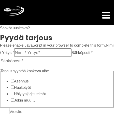
Sähköt uusittava?
Pyydä tarjous
Please enable JavaScript in your browser to complete this form.
Nimi
/ Yritys *
Sähköposti *
Tarjouspyyntöä koskeva aihe
Asennus
Huoltotyöt
Hälytysjärjestelmät
Jokin muu…